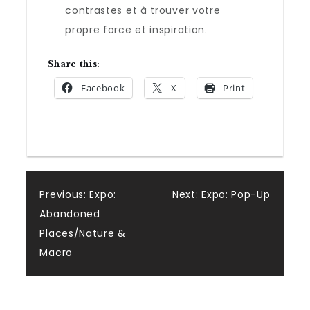
contrastes et à trouver votre
propre force et inspiration.
Share this:
Facebook
X
Print
Post
Previous:
Expo:
Next:
Expo: Pop-Up
Abandoned
navigation
Places/Nature &
Macro