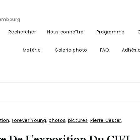
xembourg
Rechercher
Nous connaître
Programme
Matériel
Galerie photo
FAQ
Adhési
tion
,
Forever Young
,
photos
,
pictures
,
Pierre Cester
,
e De L’exposition Du CIEL