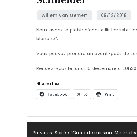
Schneider
Nous avons le plaisir d’accueillir l’artiste 
blanche”.
Vous pouvez prendre un avant-goût de son
Rendez-vous le lundi 10 décembre à 20h30
Share this:
Facebook
X
Print
Post
Previous:
Soirée “Ordre de mission: Minimalis