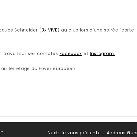
Jacques Schneider (
3x VIVE
) au club lors d’une soirée “carte
 travail sur ses comptes
Facebook
et
Instagram.
 au 1er étage du Foyer européen.
t”
Next:
Je vous présente … Andreas Gur