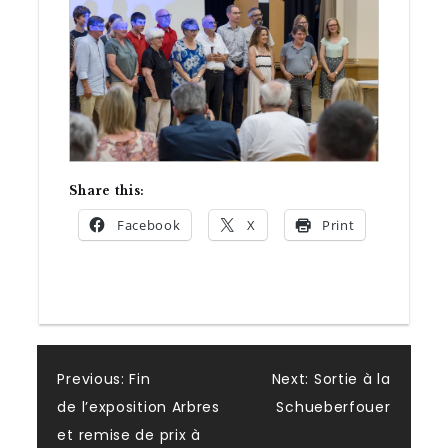
Share this:
Facebook
X
Print
Post
Previous:
Fin
Next:
Sortie à la
de l’exposition Arbres
Schueberfouer
navigation
et remise de prix à