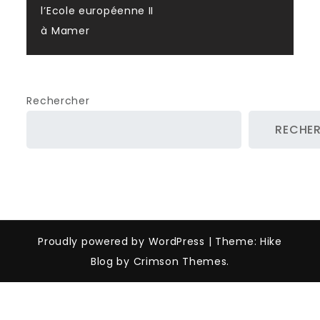
l’Ecole européenne II
à Mamer
Rechercher
RECHE
Proudly powered by WordPress
|
Theme: Hike
Blog by Crimson Themes.