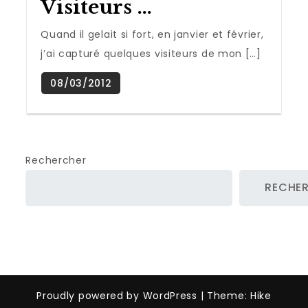
Visiteurs …
Quand il gelait si fort, en janvier et février,
j’ai capturé quelques visiteurs de mon […]
Rechercher
RECHE
Proudly powered by WordPress
|
Theme: Hike