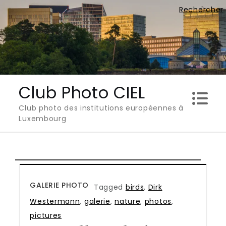
Skip
Rechercher
to
content
Club Photo CIEL
Club photo des institutions européennes à
Luxembourg
GALERIE PHOTO
Tagged
birds
,
Dirk
Westermann
,
galerie
,
nature
,
photos
,
pictures