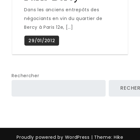
Dans les anciens entrepôts des
négociants en vin du quartier de
Bercy à Paris 12e, […]
Rechercher
RECHE
Proudly powered by WordPress
|
Theme: Hike