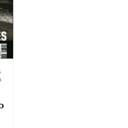
w
,
o
,
o