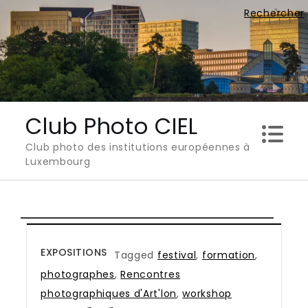
Skip
Rechercher
to
content
Club Photo CIEL
Club photo des institutions européennes à
Luxembourg
EXPOSITIONS
Tagged
festival
,
formation
,
photographes
,
Rencontres
photographiques d'Art'lon
,
workshop