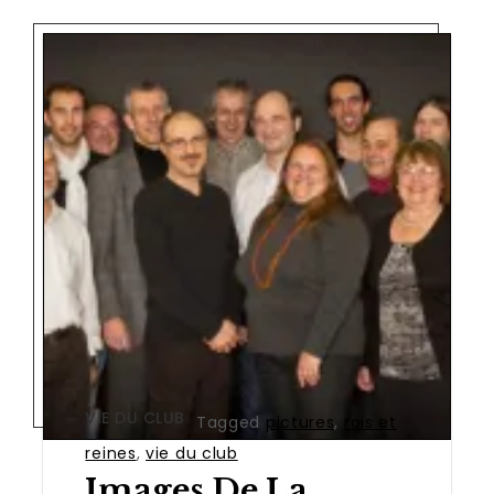
VIE DU CLUB
Tagged
pictures
,
rois et
reines
,
vie du club
Images De La