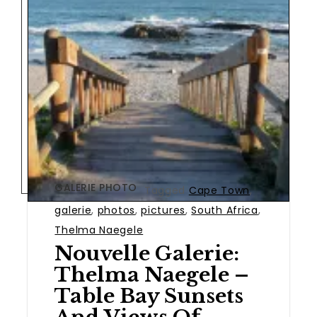
GALERIE PHOTO
Tagged
Cape Town
,
galerie
,
photos
,
pictures
,
South Africa
,
Thelma Naegele
Nouvelle Galerie:
Thelma Naegele –
Table Bay Sunsets