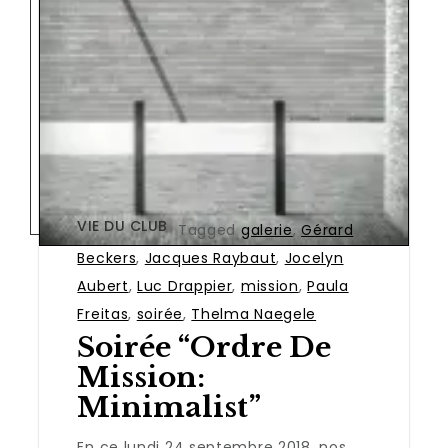
VIE DU CLUB
Tagged
galerie
,
Gérard
Beckers
,
Jacques Raybaut
,
Jocelyn
Aubert
,
Luc Drappier
,
mission
,
Paula
Freitas
,
soirée
,
Thelma Naegele
Soirée “Ordre De
Mission:
Minimalist”
En ce lundi 24 septembre 2018, nos