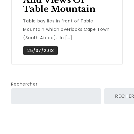
And Views Of
Table Mountain
Table bay lies in front of Table
Mountain which overlooks Cape Town
(South Africa). In […]
Rechercher
RECHE