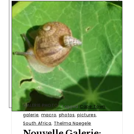
GALERIE PHOTO
Tagged
Cape Town
,
galerie
,
macro
,
photos
,
pictures
,
South Africa
,
Thelma Naegele
Nouvelle Galerie: