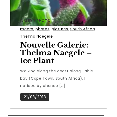
GALERIE PHOTO
Tagged
galerie
,
macro
,
photos
,
pictures
,
South Africa
,
Thelma Naegele
Nouvelle Galerie:
Thelma Naegele –
Ice Plant
Walking along the coast along Table
bay (Cape Town, South Africa), I
noticed by chance […]