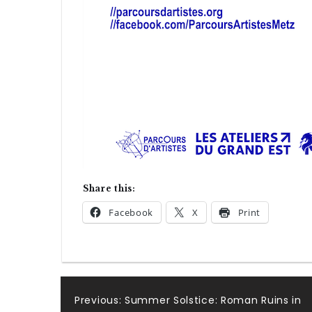
Share this:
Facebook
X
Print
Post
Previous:
Summer Solstice: Roman Ruins in