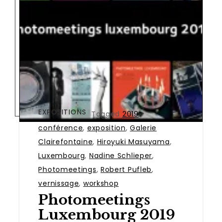
EXPOSITIONS
Tagged
2019
,
conférence
,
exposition
,
Galerie
Clairefontaine
,
Hiroyuki Masuyama
,
Luxembourg
,
Nadine Schlieper
,
Photomeetings
,
Robert Pufleb
,
vernissage
,
workshop
Photomeetings
Luxembourg 2019