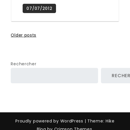
Posts
Older posts
navigation
Rechercher
RECHE
Proudly powered by WordPress
|
Theme: Hike
Blog by Crimson Themes.