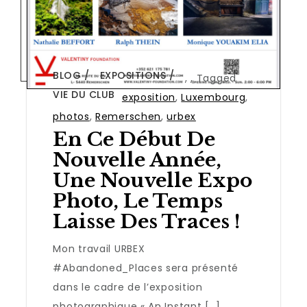
BLOG
EXPOSITIONS
,
,
Tagged
VIE DU CLUB
exposition
,
Luxembourg
,
photos
,
Remerschen
,
urbex
En Ce Début De
Nouvelle Année,
Une Nouvelle Expo
Photo, Le Temps
Laisse Des Traces !
Mon travail URBEX
#Abandoned_Places sera présenté
dans le cadre de l’exposition
photographique « An Instant […]