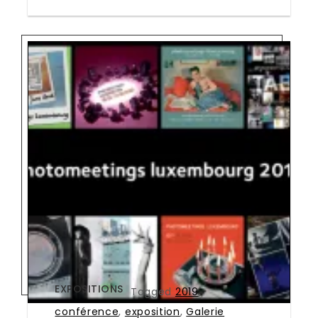
EXPOSITIONS
Tagged
2019
,
conférence
,
exposition
,
Galerie